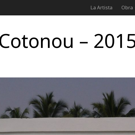
La Artista
Obra
Cotonou – 201